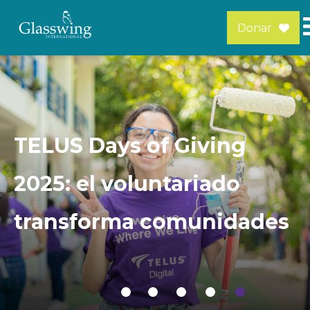
Donar
TELUS Days of Giving
2025: el voluntariado
transforma comunidades